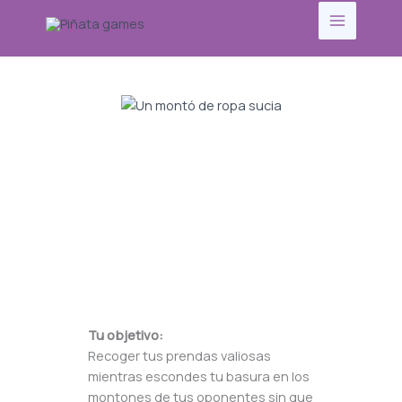
Ir
al
contenido
El juego:
Party game familiar de
reglas sencillas y
decisiones divertidas.
Ideal para familias,
reuniones y traiciones
amistosas.
Tu objetivo:
Recoger tus prendas valiosas
mientras escondes tu basura en los
montones de tus oponentes sin que