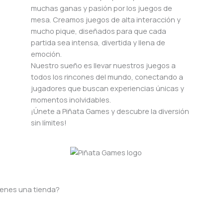
muchas ganas y pasión por los juegos de
mesa. Creamos juegos de alta interacción y
mucho pique, diseñados para que cada
partida sea intensa, divertida y llena de
emoción.
Nuestro sueño es llevar nuestros juegos a
todos los rincones del mundo, conectando a
jugadores que buscan experiencias únicas y
momentos inolvidables.
¡Únete a Piñata Games y descubre la diversión
sin límites!
ienes una tienda?
Si tienes una tienda y te interesa vender
nuestros juegos, estaremos encantados de